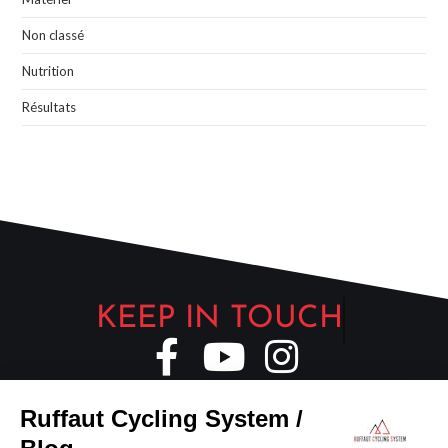
Non classé
Nutrition
Résultats
KEEP IN TOUCH
INSCRIVEZ-VOUS À NOTRE
Ruffaut Cycling System /
NEWSLETTER :