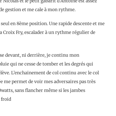
 Nicolas et le petit gabarit d’Antoine est assez
e de gestion et me cale à mon rythme.
e seul en 8ème position. Une rapide descente et me
a Croix Fry, escalader à un rythme régulier de
sse devant, ni derrière, je continu mon
uie qui ne cesse de tomber et les degrés qui
’élève. L’enchainement de col continu avec le col
ée me permet de voir mes adversaires pas très
0watts, sans flancher même si les jambes
 froid